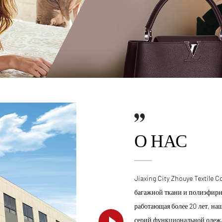
О НАС
Jiaxing City Zhouye Textile C
багажной ткани и полиэфирн
работающая более 20 лет, на
серий функциональной одежд