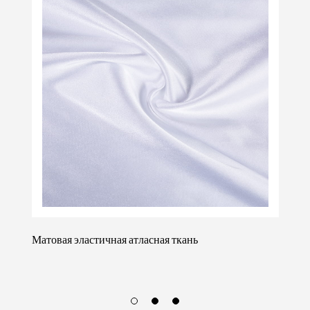
Ткань Оксфорд 210D с тиснением и принтом для
багажа