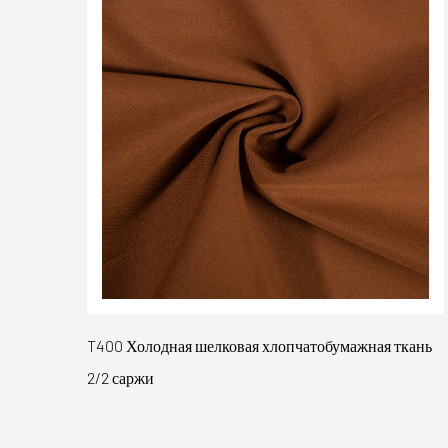
Ткань Taslong из матового полиэстера 228T