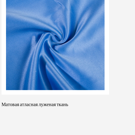
900D Восковая уплотнительная пленка Ткань
Оксфорд Трикотажная ткань