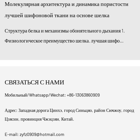
архитектура и динамика пористости
Каковы наибол
вой ткани на основе шелка
для оптовых за
 и механизмы обонятельного дыхания 1.
Выбор правильно
 преимущество шелка. лучшая шифо...
основополагающим
СВЯЗАТЬСЯ С НАМИ
Мобильный/Whatsapp/Wechat: +86-13063860909
Адрес: Западная дорога Цинхэ, город Синьцяо, район Сючжоу, город
Цзясин, провинция Чжэцзян, Китай.
E-mail:
zyfz0909@hotmail.com