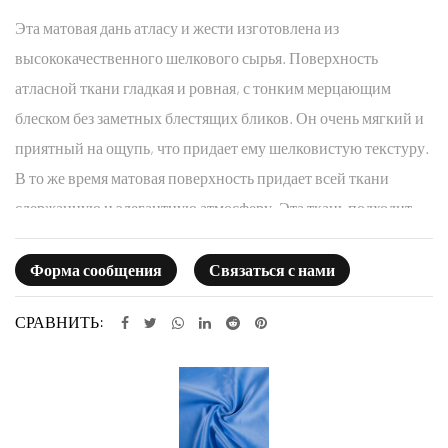
Эта матовая дань атласу и жести изготовлена ​​из
высококачественного шелкового сырья. Поверхность
атласной ткани гладкая и ровная, с тонким мерцающим
блеском без заметных блестящих бликов. Он очень мягкий и
приятный на ощупь, что придает ему шелковистую текстуру.
В то же время матовая поверхность придает всей ткани
сдержанную и элегантную атмосферу. Эта ткань подходит
для изготовления всех видов элитной одежды, особенно
подходит для банкетных платьев, вечерних платьев и других
Форма сообщения
Связаться с нами
случаев.
СРАВНИТЬ: