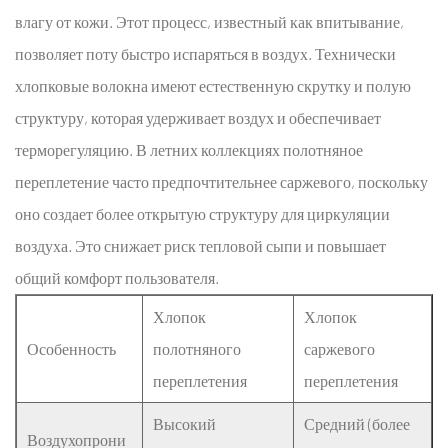
типы
влагу от кожи. Этот процесс, известный как впитывание,
тканей
позволяет поту быстро испаряться в воздух. Технически
для
хлопковые волокна имеют естественную скрутку и полую
платьев
структуру, которая удерживает воздух и обеспечивает
2
терморегуляцию. В летних коллекциях полотняное
Инновации
и
переплетение часто предпочтительнее саржевого, поскольку
устойчивое
оно создает более открытую структуру для циркуляции
развитие
воздуха. Это снижает риск тепловой сыпи и повышает
в
общий комфорт пользователя.
текстиле
2.1
Хлопок
Хлопок
Популярность
Особенность
полотняного
саржевого
экологически
переплетения
переплетения
чистых
материалов
Высокий
Средний (более
Воздухопрони