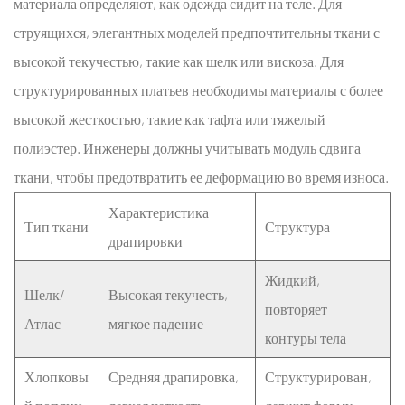
материала определяют, как одежда сидит на теле. Для
поставщиков
струящихся, элегантных моделей предпочтительны ткани с
тканей
для
высокой текучестью, такие как шелк или вискоза. Для
одежды
структурированных платьев необходимы материалы с более
4
высокой жесткостью, такие как тафта или тяжелый
Заключение
полиэстер. Инженеры должны учитывать модуль сдвига
5
ткани, чтобы предотвратить ее деформацию во время износа.
Часто
задаваемые
Характеристика
Тип ткани
Структура
вопросы
драпировки
(FAQ)
6
Жидкий,
Шелк/
Высокая текучесть,
Ссылки
повторяет
Атлас
мягкое падение
контуры тела
Хлопковы
Средняя драпировка,
Структурирован,