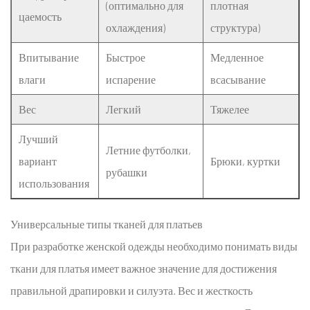
для
(оптимально для
плотная
цаемость
одежды
охлаждения)
структура)
2.2
Впитывание
Высококачественная
Быстрое
Медленное
ткань
влаги
испарение
всасывание
для
Вес
Легкий
Тяжелее
спортивной
одежды
Лучший
Летние футболки,
3
вариант
Брюки, куртки
Совершенство
рубашки
использования
поставок
и
Универсальные типы тканей для платьев
производства
3.1
При разработке женской одежды необходимо понимать
виды
Поиск
ткани для платья
имеет важное значение для достижения
надежных
правильной драпировки и силуэта. Вес и жесткость
оптовых