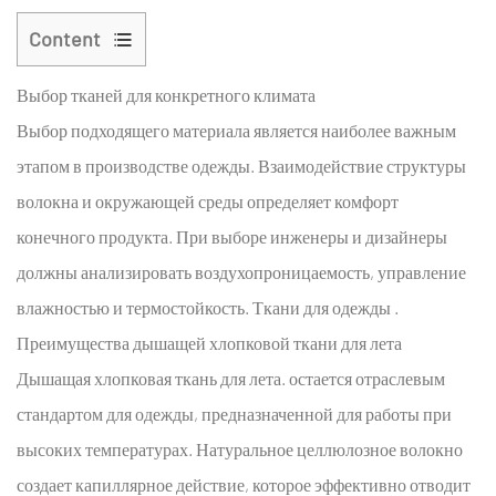
Content
1
Выбор тканей для конкретного климата
Выбор
тканей
Выбор подходящего материала является наиболее важным
для
этапом в производстве одежды. Взаимодействие структуры
конкретного
волокна и окружающей среды определяет комфорт
климата
конечного продукта. При выборе инженеры и дизайнеры
1.1
должны анализировать воздухопроницаемость, управление
Преимущества
дышащей
влажностью и термостойкость.
Ткани для одежды
.
хлопковой
Преимущества дышащей хлопковой ткани для лета
ткани
Дышащая хлопковая ткань для лета.
остается отраслевым
для
стандартом для одежды, предназначенной для работы при
лета
высоких температурах. Натуральное целлюлозное волокно
1.2
создает капиллярное действие, которое эффективно отводит
Универсальные