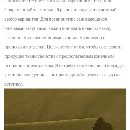
Понимание технического ландшафта поиска текстиля
структуры
Современный текстильный рынок предлагает огромный
2
Изучение
выбор вариантов. Для предприятий, занимающихся
ценных
оптовыми закупками, важно понимать нюансы между
возможностей
различными переплетениями, составами волокон и
«длинного
процессами отделки. Цель состоит в том, чтобы согласовать
хвоста»
присущие ткани свойства с предполагаемым конечным
2.1
экологически
использованием одежды. Это требует инженерного подхода
чистые
к материаловедению, а не просто дизайнерского взгляда на
оптовые
эстетику.
поставщики
тканей
2.2
влагоотводящая
ткань
для