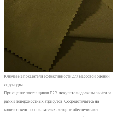
спортивной
одежды
оптом
2.3
хлопок
высокой
прочности
на
разрыв
для
спецодежды
Ключевые показатели эффективности для массовой оценки
3
структуры
Сравнительный
При оценке поставщиков B2B-покупатели должны выйти за
анализ
рамки поверхностных атрибутов. Сосредоточьтесь на
типов
количественных показателях, которые обеспечивают
ткани