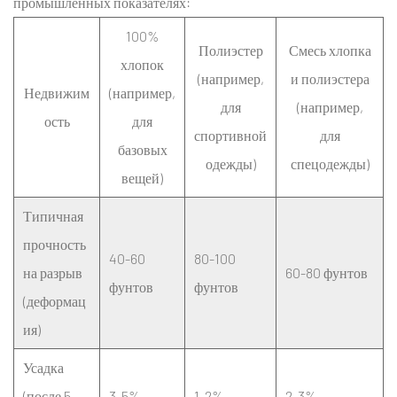
промышленных показателях:
100%
Полиэстер
Смесь хлопка
хлопок
(например,
и полиэстера
Недвижим
(например,
для
(например,
ость
для
спортивной
для
базовых
одежды)
спецодежды)
вещей)
Типичная
прочность
40-60
80-100
на разрыв
60-80 фунтов
фунтов
фунтов
(деформац
ия)
Усадка
(после 5
3-5%
1-2%
2-3%