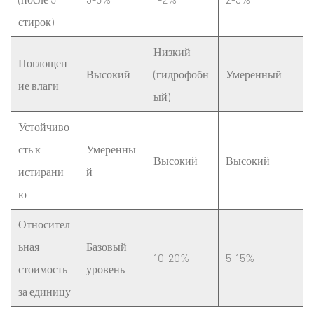
стирок)
Низкий
Поглощен
Высокий
(гидрофобн
Умеренный
ие влаги
ый)
Устойчиво
сть к
Умеренны
Высокий
Высокий
истирани
й
ю
Относител
ьная
Базовый
10-20%
5-15%
стоимость
уровень
за единицу