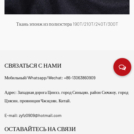
онж из полиэстера 190T/210T/240T/300T
СВЯЗАТЬСЯ С НАМИ
Мобильный/Whatsapp/Wechat: +86-13063860909
Адрес: Западная дорога Цинхэ, город Синьцяо, район Сючжоу, город
Цзясин, провинция Чжэцзян, Китай.
E-mail:
zyfz0909@hotmail.com
ОСТАВАЙТЕСЬ НА СВЯЗИ