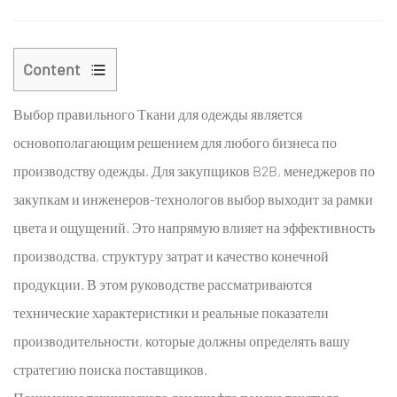
Content
1
Выбор правильного
Ткани для одежды
является
Понимание
технического
основополагающим решением для любого бизнеса по
ландшафта
производству одежды. Для закупщиков B2B, менеджеров по
поиска
закупкам и инженеров-технологов выбор выходит за рамки
текстиля
цвета и ощущений. Это напрямую влияет на эффективность
1.1
производства, структуру затрат и качество конечной
Ключевые
показатели
продукции. В этом руководстве рассматриваются
эффективности
технические характеристики и реальные показатели
для
производительности, которые должны определять вашу
массовой
стратегию поиска поставщиков.
оценки