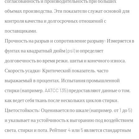
для
согласованность и производительность при больших
B2B-
объемах производства. Эти показатели служат основой для
заказов
контроля качества и долгосрочных отношений с
4
поставщиками.
Обеспечение
Прочность на разрыв и сопротивление разрыву:
Измеряется в
инженерного
фунтах на квадратный дюйм (psi) и определяет
качества
в
долговечность во время резки, шитья и конечного износа.
цепочке
Скорость усадки:
Критический показатель, часто
поставок
выражаемый в процентах. Испытания промышленной
4.1
стирки (например, AATCC 135) предоставляют данные о том,
Предпроизводственная
как ведет себя ткань после нескольких циклов стирки.
проверка
4.2
Цветостойкость:
Оценивается по шкале (например, от 1 до 5)
Текущая
и указывает на устойчивость к выгоранию под воздействием
и
света, стирки и пота. Рейтинг 4 или 5 является стандартным
окончательная