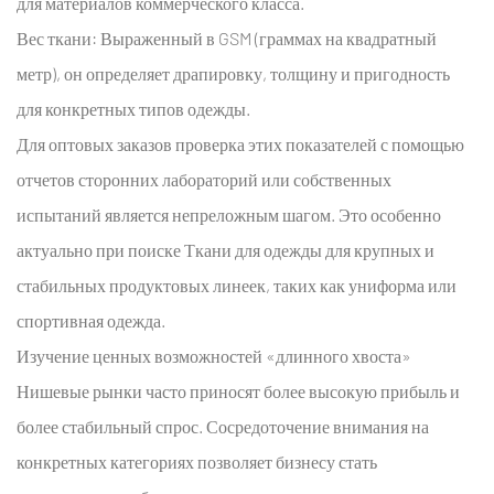
для материалов коммерческого класса.
проверка
Вес ткани:
Выраженный в GSM (граммах на квадратный
5
метр), он определяет драпировку, толщину и пригодность
Часто
задаваемые
для конкретных типов одежды.
вопросы
Для оптовых заказов проверка этих показателей с помощью
(FAQ)
отчетов сторонних лабораторий или собственных
6
испытаний является непреложным шагом. Это особенно
Ссылки
актуально при поиске
Ткани для одежды
для крупных и
стабильных продуктовых линеек, таких как униформа или
спортивная одежда.
Изучение ценных возможностей «длинного хвоста»
Нишевые рынки часто приносят более высокую прибыль и
более стабильный спрос. Сосредоточение внимания на
конкретных категориях позволяет бизнесу стать