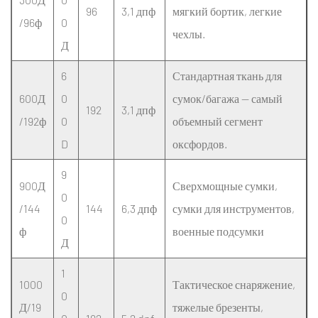
эффективность:
96
3,1 дпф
мягкий бортик, легкие
оптимизация
/96ф
0
чехлы.
соотношения
Д
прочности
6
Стандартная ткань для
и
веса
600Д
0
сумок/багажа — самый
192
3,1 дпф
/192ф
0
объемный сегмент
D
оксфордов.
9
900Д
Сверхмощные сумки,
0
/144
144
6,3 дпф
сумки для инструментов,
0
ф
военные подсумки
Д
1
1000
Тактическое снаряжение,
0
Д/19
тяжелые брезенты,