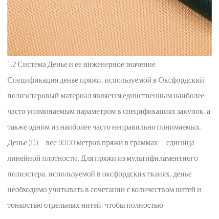
4.2
Соответствие
требованиям
химической
безопасности
1.2 Система Денье и ее инженерное значение
для
Спецификация денье пряжи, используемой в
Оксфордский
доступа
полиэстеровый материал
является единственным наиболее
на
международный
часто упоминаемым параметром в спецификациях закупок, а
рынок
также одним из наиболее часто неправильно понимаемых.
6
Денье (D) — вес 9000 метров пряжи в граммах — единица
Раздел
линейной плотности. Для пряжи из мультифиламентного
5:
полиэстера, используемой в оксфордских тканях, денье
Высокопрочная
полиэфирная
необходимо учитывать в сочетании с количеством нитей и
ткань
тонкостью отдельных нитей, чтобы полностью
Оксфорд