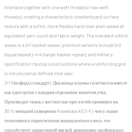
interlace together with one weft thread (or two weft
threads), creating a characteristic checkerboard surface
texture with a softer, more flexible hand than plain weave at
equivalent yarn count and fabric weight. The standard oxford
weave is a 2×1 basket weave; premium variants include 2×2
(equal basket), 4×4 (larger basket repeat), and military-
specification ripstop constructions where a reinforcing grid
is introduced at defined intervals:
2×1 Оксфорд (стандарт):
Два конца основы сплетаются вместе
как одно целое с каждым отдельным захватом утка.
Производит ткань с жесткостью при изгибе примерно на
30 % меньшей (измерение Kawabata KES-F), чем у ткани
полотняного переплетения эквивалентного веса, что
способствует характерной мягкой драпировке оксфордских