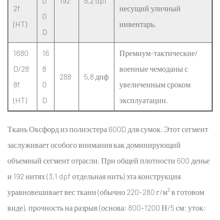
0
192
5,2 dpf
2f
несущий уличный
0
(HT)
инвентарь.
D
1680
16
Премиум-тактические/
D/28
8
военные чемоданы с
288
5,8 дпф
8f
0
увеличенным сроком
(HT)
D
эксплуатации.
Ткань Оксфорд из полиэстера 600D для сумок.
Этот сегмент
заслуживает особого внимания как доминирующий
объемный сегмент отрасли. При общей плотности 600 денье
и 192 нитях (3,1 dpf отдельная нить) эта конструкция
уравновешивает вес ткани (обычно 220–280 г/м² в готовом
виде), прочность на разрыв (основа: 800–1200 Н/5 см; уток: