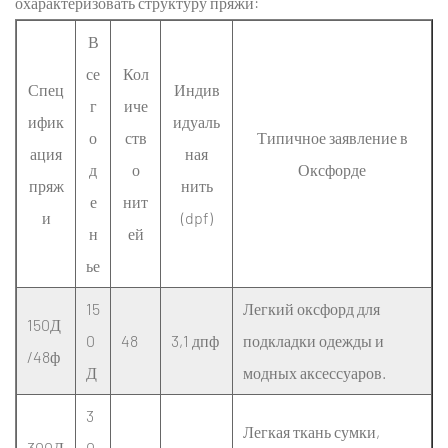
охарактеризовать структуру пряжи:
для
В
уличного
оборудования
се
Кол
Спец
Индив
—
г
иче
ифик
идуаль
Технические
о
ств
Типичное заявление в
характеристики
ация
ная
д
о
Оксфорде
6.1
пряж
нить
е
нит
5.1
и
(dpf)
н
ей
Стандарты
военных
ье
и
15
Легкий оксфорд для
тактических
150Д
0
48
3,1 дпф
подкладки одежды и
спецификаций
/48ф
6.2
Д
модных аксессуаров.
5.2
3
Структурная
Легкая ткань сумки,
300Д
0