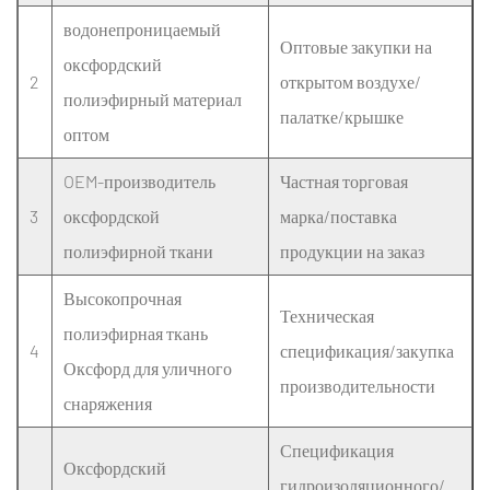
значение
водонепроницаемый
Оптовые закупки на
2.3
оксфордский
2
открытом воздухе/
1.3
полиэфирный материал
Крутка
палатке/крышке
оптом
пряжи
и
OEM-производитель
Частная торговая
ее
3
оксфордской
марка/поставка
влияние
полиэфирной ткани
продукции на заказ
на
свойства
Высокопрочная
Техническая
ткани
полиэфирная ткань
Оксфорд
4
спецификация/закупка
Оксфорд для уличного
3
производительности
снаряжения
Раздел
2:
Спецификация
Архитектура
Оксфордский
гидроизоляционного/