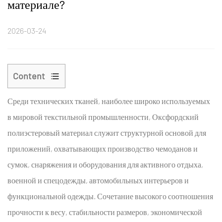
материале?
2026-03-24
Content
1
Среди технических тканей, наиболее широко используемых
Шаг 1.
Пять
в мировой текстильной промышленности,
Оксфордский
ключевых
полиэстеровый материал
служит структурной основой для
слов
приложений, охватывающих производство чемоданов и
с
сумок, снаряжения и оборудования для активного отдыха,
длинным
военной и спецодежды, автомобильных интерьеров и
хвостом
с
функциональной одежды. Сочетание высокого соотношения
высоким
прочности к весу, стабильности размеров, экономической