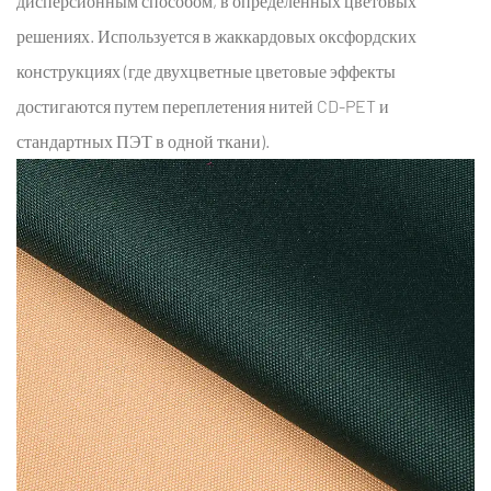
дисперсионным способом, в определенных цветовых
для
решениях. Используется в жаккардовых оксфордских
сумок
конструкциях (где двухцветные цветовые эффекты
—
достигаются путем переплетения нитей CD-PET и
Стандарты
стандартных ПЭТ в одной ткани).
производительности
и
тестирование
5.1
4.1
Требования
к
механическим
характеристикам
ткани
сумки
5.2