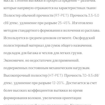
массы, степени вытяжки и процесса прядения — различия,
и
которые напрямую отражаются на характеристиках ткани:
ее
Полиэстер обычной прочности (RT-PET):
Прочность 3,5–5,0
производственное
сН/дтекс, удлинение при разрыве 25–45%. Изготовлено
значение
4
методом стандартного формования и волочения из расплава.
Раздел
Используется в среднем ценовом сегменте.
Оксфордский
3:
полиэстеровый материал
для сумок общего назначения,
Технология
подкладок для багажа и чехлов для легких грузов.
нанесения
Экономичен, но недостаточен для применений,
покрытий
для
подверженных постоянным механическим нагрузкам.
Оксфордский
Высокопрочный полиэстер (HT-PET):
Прочность 7,0–9,5 сН/
полиэфирный
дтекс, удлинение при разрыве 12–20%. Достигается за счет
материал
более высоких коэффициентов вытяжки во время
with
формирования волокон, увеличения ориентации
PU