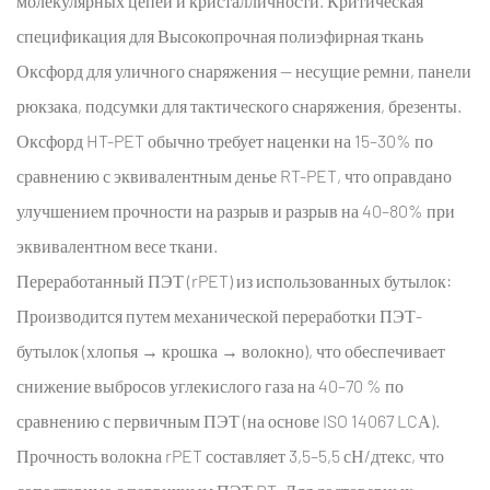
молекулярных цепей и кристалличности. Критическая
Coating
4.1
спецификация для
Высокопрочная полиэфирная ткань
3.1
Оксфорд для уличного снаряжения
— несущие ремни, панели
Химический
рюкзака, подсумки для тактического снаряжения, брезенты.
состав
Оксфорд HT-PET обычно требует наценки на 15–30% по
покрытия:
сравнению с эквивалентным денье RT-PET, что оправдано
системы
ПУ,
улучшением прочности на разрыв и разрыв на 40–80% при
ПА
эквивалентном весе ткани.
и
Переработанный ПЭТ (rPET) из использованных бутылок:
силикона
Производится путем механической переработки ПЭТ-
4.2
бутылок (хлопья → крошка → волокно), что обеспечивает
3.2
снижение выбросов углекислого газа на 40–70 % по
Отделка
DWR
сравнению с первичным ПЭТ (на основе ISO 14067 LCА).
(долговечная
Прочность волокна rPET составляет 3,5–5,5 сН/дтекс, что
водоотталкивающая