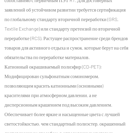
сопоставимо с первичным ПЭТ RT. Для достоверных
способность)
заявлений об устойчивом развитии требуется сертификация
4.3
по глобальному стандарту вторичной переработки (GRS,
3.3
Испытания
Textile Exchange) или стандарту претензий по вторичной
на
переработке (RCS). Растущее распространение среди брендов
гидростатический
товаров для активного отдыха и сумок, которые берут на себя
напор
обязательства по переработке материалов.
и
Катионный окрашиваемый полиэфир (CD-PET):
классификация
водонепроницаемости
Модифицирован сульфонатным сомономером,
5
позволяющим красить катионными (основными)
Раздел
красителями при атмосферном давлении, а не
4:
дисперсионным крашением под высоким давлением.
600D
Обеспечивает более яркие и насыщенные цвета с лучшей
Оксфордская
светостойкостью, чем стандартный полиэстер, окрашенный
полиэфирная
ткань