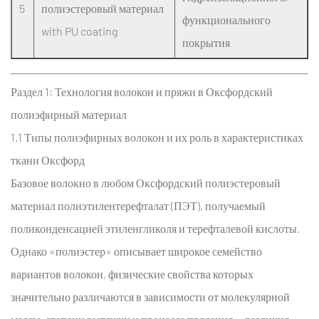
переплетения
5
полиэстеровый материал
функционального
Оксфордский
with PU coating
покрытия
полиэфирный
материал
3.1
Раздел 1: Технология волокон и пряжи в
Оксфордский
2.1
полиэфирный материал
Оксфордское
1.1 Типы полиэфирных волокон и их роль в характеристиках
переплетение:
структурное
ткани Оксфорд
определение
Базовое волокно в любом
Оксфордский полиэстеровый
и
материал
полиэтилентерефталат (ПЭТ), получаемый
варианты
поликонденсацией этиленгликоля и терефталевой кислоты.
3.2
Однако «полиэстер» описывает широкое семейство
2.2
вариантов волокон, физические свойства которых
Технология
гидроабразивного
значительно различаются в зависимости от молекулярной
ткачества