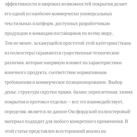
трафиком
эффективности и широких возможностей покрытия делает
и
его одной из наиболее коммерчески универсальных
низкой
текстильных платформ, доступных разработчикам
конкуренцией
продукции и командам поставщиков по всему миру.
2
Раздел
Тем не менее, за кажущейся простотой этой категории (ткань
1:
из полиэстера) скрываются существенные технические
Технология
различия, которые напрямую влияют на характеристики
волокон
конечного продукта, соответствие нормативным
и
требованиям и коммерческое позиционирование. Выбор
пряжи
в
денье, структура скрутки пряжи, баланс переплетения, химия
Оксфордский
покрытия и протокол отделки — все это взаимодействует,
полиэфирный
определяя, является ли данное
Оксфордский полиэстеровый
материал
материал
подходит для любого конкретного применения. В
2.1
этой статье представлен всесторонний анализ на
1.1