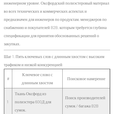
инженерном уровне.
Типы
Оксфордский полиэстеровый материал
полиэфирных
во всех технических и коммерческих аспектах и
волокон
предназначен для инженеров по продуктам, менеджеров по
и
снабжению и покупателей B2B, которым требуется глубина
их
спецификации для принятия обоснованных решений о
роль
закупках.
в
характеристиках
Шаг 1. Пять ключевых слов с длинным хвостом с высоким
ткани
трафиком и низкой конкуренцией
Оксфорд
2.2
Ключевое слово с
#
1.2
Поисковое намерение
длинным хвостом
Система
Денье
Ткань Оксфорд из
Поиск производителей
и
1
полиэстера 600Д для
сумок / багажа B2B
ее
сумок.
инженерное